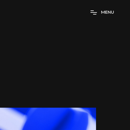
M
E
N
U